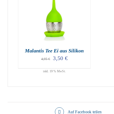
geprüfte Gesamtbewertungen
Bewertet
mit
5.00
IN DEN WARENKORB
/
DETAILS
von 5
Malantis Tee Ei aus Silikon
Ursprünglicher
Aktueller
3,50
€
4,95
€
Preis
Preis
inkl. 19 % MwSt.
war:
ist:
4,95 €
3,50 €.
Auf Facebook teilen