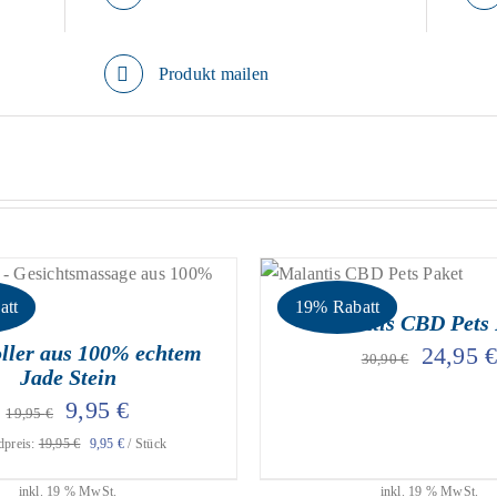
Produkt mailen
geprüfte Gesamtbewertun
Bewertet
prüfte Gesamtbewertungen
Bewertet
mit
5.00
IN DEN WARENKORB
/
mit
4.00
att
19% Rabatt
von 5
 WARENKORB
/
DETAILS
Malantis CBD Pets 
von 5
ller aus 100% echtem
Ursprün
24,95
30,90
€
Jade Stein
Preis
Ursprünglicher
Aktueller
9,95
€
19,95
€
war:
dpreis:
19,95
€
9,95
€
/
Stück
Preis
Preis
30,90 €
war:
ist:
inkl. 19 % MwSt.
inkl. 19 % MwSt.