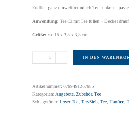
Endlich ganz umweltfreundlich Tee trinken – pass
Anwendung:
Tee-Ei mit Tee füllen – Deckel drauf
Größe:
ca. 15 x 3,8 x 3,8 cm
IN DEN WARENKO
Malantis
Tee
Ei
aus
Artikelnummer:
0799491267985
Silikon
Kategorien:
Angebote
,
Zubehör
,
Tee
Menge
Schlagwörter:
Loser Tee
,
Tee-Sieb
,
Tee
,
Hanftee
,
T