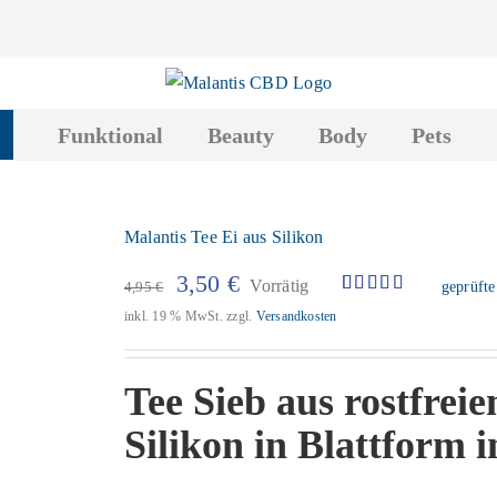
Funktional
Beauty
Body
Pets
Malantis Tee Ei aus Silikon
Ursprünglicher
Aktueller
3,50
€
Vorrätig
geprüfte
4,95
€
Bewertet
3
inkl. 19 % MwSt.
zzgl.
Versandkosten
Preis
Preis
mit
5.00
von 5,
war:
ist:
basierend
auf
Tee Sieb aus rostfrei
Kundenbewertungen
4,95 €
3,50 €.
Silikon in Blattform i