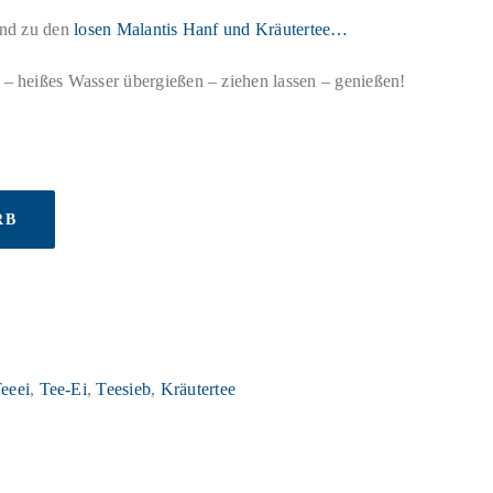
end zu den
losen Malantis Hanf und Kräutertee…
 – heißes Wasser übergießen – ziehen lassen – genießen!
RB
eeei
,
Tee-Ei
,
Teesieb
,
Kräutertee