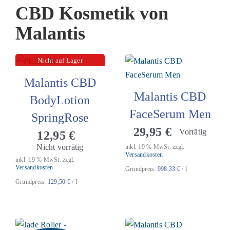
CBD Kosmetik von
Malantis
Nicht auf Lager
Malantis CBD
Malantis CBD
BodyLotion
FaceSerum Men
SpringRose
29,95
€
Vorrätig
12,95
€
Nicht vorrätig
inkl. 19 % MwSt.
zzgl.
Versandkosten
inkl. 19 % MwSt.
zzgl.
Versandkosten
Grundpreis:
998,33
€
/
l
Grundpreis:
129,50
€
/
l