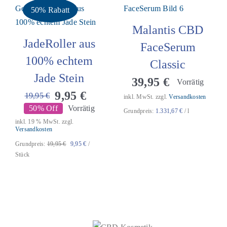
50% Rabatt
Malantis CBD
JadeRoller aus
FaceSerum
100% echtem
Classic
Jade Stein
39,95
€
Vorrätig
9,95
€
19,95
€
inkl. MwSt.
zzgl.
Versandkosten
Ursprünglicher
Aktueller
50% Off
Vorrätig
Grundpreis:
1.331,67
€
/
l
Preis
Preis
inkl. 19 % MwSt.
zzgl.
war:
ist:
Versandkosten
19,95 €
9,95 €.
Grundpreis:
19,95
€
9,95
€
/
Stück