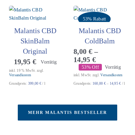
53% Rabatt
Malantis CBD
Malantis CBD
SkinBalm
ColdBalm
Original
8,00
€
–
14,95
€
19,95
€
Vorrätig
53% Off
Vorrätig
inkl. 19 % MwSt.
zzgl.
Versandkosten
inkl. MwSt.
zzgl.
Versandkosten
Grundpreis:
399,00
€
/
l
Grundpreis:
160,00
€
–
14,95
€
/
l
MEHR MALANTIS BESTSELLER