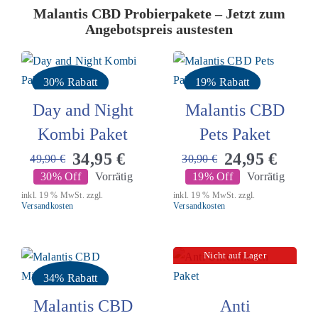
Malantis CBD Probierpakete – Jetzt zum
Angebotspreis austesten
30% Rabatt
19% Rabatt
Day and Night
Malantis CBD
Kombi Paket
Pets Paket
34,95
€
24,95
€
49,90
€
30,90
€
Ursprünglicher
Aktueller
Ursprünglicher
Aktueller
30% Off
Vorrätig
19% Off
Vorrätig
Preis
Preis
Preis
Preis
inkl. 19 % MwSt.
zzgl.
inkl. 19 % MwSt.
zzgl.
war:
ist:
war:
ist:
Versandkosten
Versandkosten
49,90 €
34,95 €.
30,90 €
24,95 €.
Nicht auf Lager
34% Rabatt
Malantis CBD
Anti