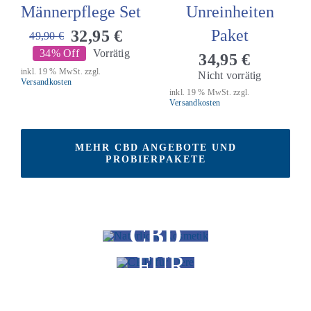
Männerpflege Set
Unreinheiten
Paket
32,95
€
49,90
€
Ursprünglicher
Aktueller
34% Off
Vorrätig
34,95
€
Preis
Preis
inkl. 19 % MwSt.
zzgl.
Nicht vorrätig
war:
ist:
Versandkosten
inkl. 19 % MwSt.
zzgl.
49,90 €
32,95 €.
Versandkosten
MEHR CBD ANGEBOTE UND
PROBIERPAKETE
CBD
CBD
KOSMETIK
FÜR
TIERE