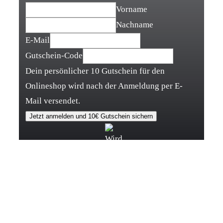
Vorname
Nachname
E-Mail
Name
Gutschein-Code
E-
Dein persönlicher 10 Gutschein für den
Mail
Onlineshop wird nach der Anmeldung per E-
Gutschein-
Mail versendet.
Code
Jetzt anmelden und 10€ Gutschein sichern