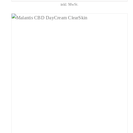
inkl. MwSt.
geprüfte Gesamtbewertungen
Bewertet
mit
4.96
IN DEN WARENKORB
/
DETAILS
von 5