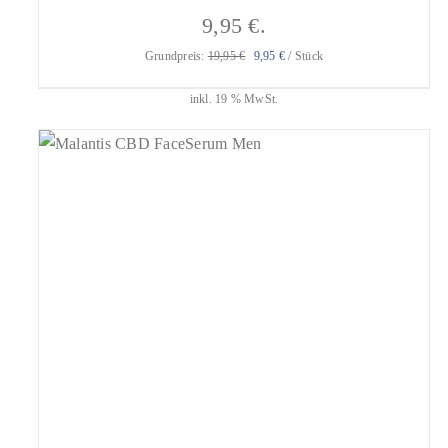
9,95 €.
Grundpreis:
19,95
€
9,95
€
/
Stück
inkl. 19 % MwSt.
geprüfte Gesamtbewertungen
Bewertet
mit
4.80
IN DEN WARENKORB
/
DETAILS
von 5