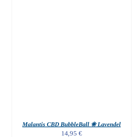
geprüfte Gesamtbewertungen
Bewertet
mit
5.00
IN DEN WARENKORB
/
DETAILS
von 5
Malantis CBD BubbleBall ❀ Lavendel
14,95
€