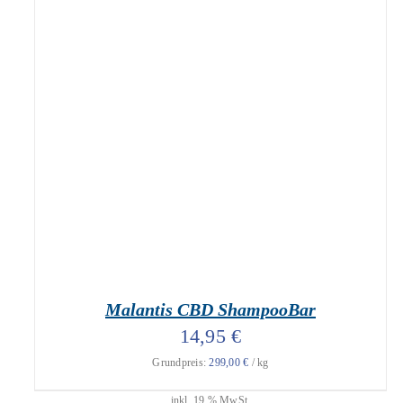
geprüfte Gesamtbewertungen
Bewertet
mit
5.00
IN DEN WARENKORB
/
DETAILS
von 5
Malantis CBD ShampooBar
14,95
€
Grundpreis:
299,00
€
/
kg
inkl. 19 % MwSt.