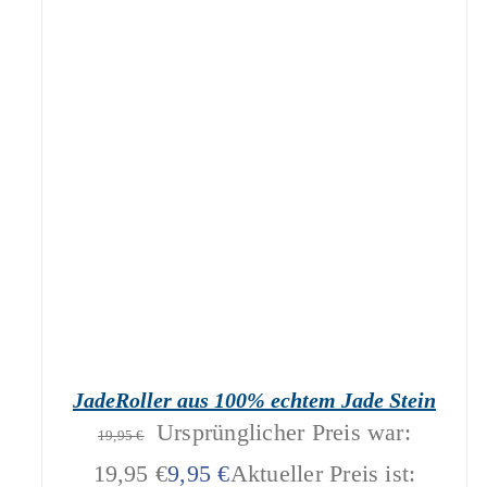
geprüfte Gesamtbewertungen
Bewertet
mit
4.00
IN DEN WARENKORB
/
DETAILS
von 5
JadeRoller aus 100% echtem Jade Stein
Ursprünglicher Preis war:
19,95
€
19,95 €
9,95
€
Aktueller Preis ist: