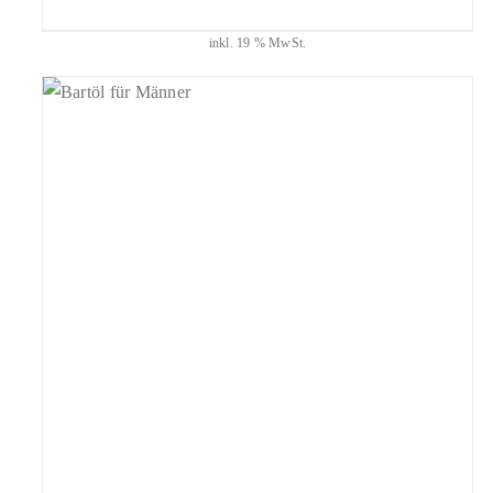
inkl. 19 % MwSt.
geprüfte Gesamtbewertungen
Bewertet
mit
5.00
IN DEN WARENKORB
/
DETAILS
von 5