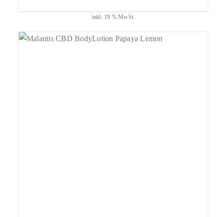
inkl. 19 % MwSt.
geprüfte Gesamtbewertungen
Bewertet
mit
4.93
IN DEN WARENKORB
/
DETAILS
von 5