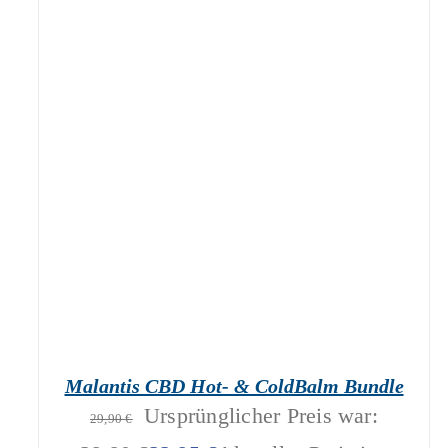
geprüfte Gesamtbewertungen
Bewertet
mit
5.00
IN DEN WARENKORB
/
DETAILS
von 5
Malantis CBD Hot- & ColdBalm Bundle
Ursprünglicher Preis war:
29,90
€