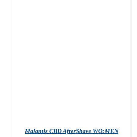
geprüfte Gesamtbewertungen
Bewertet
mit
5.00
IN DEN WARENKORB
/
DETAILS
von 5
Malantis CBD AfterShave WO:MEN