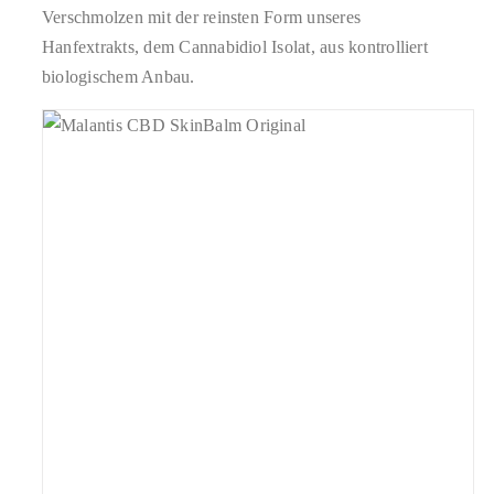
Verschmolzen mit der reinsten Form unseres
Hanfextrakts, dem Cannabidiol Isolat, aus kontrolliert
biologischem Anbau.
geprüfte Gesamtbewertungen
Bewertet
mit
4.86
IN DEN WARENKORB
/
DETAILS
von 5