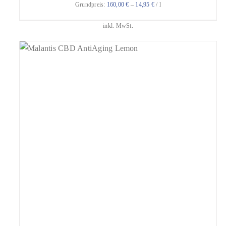
Grundpreis:
160,00
€
–
14,95
€
/
l
inkl. MwSt.
geprüfte Gesamtbewertungen
Bewertet
mit
4.93
IN DEN WARENKORB
/
DETAILS
von 5