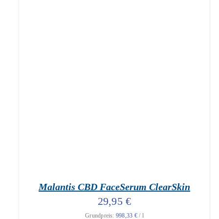
geprüfte Gesamtbewertungen
Bewertet
mit
4.90
IN DEN WARENKORB
/
DETAILS
von 5
Malantis CBD FaceSerum ClearSkin
29,95
€
Grundpreis:
998,33
€
/
l