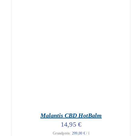
geprüfte Gesamtbewertungen
Bewertet
mit
4.87
IN DEN WARENKORB
/
DETAILS
von 5
Malantis CBD HotBalm
14,95
€
Grundpreis:
299,00
€
/
l