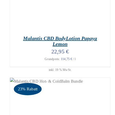
Malantis CBD BodyLotion Papaya
Lemon
22,95
€
Grundpreis:
114,75
€
/
l
inkl. 19 % MwSt.
23% Rabatt