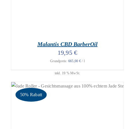
Malantis CBD BarberOil
19,95
€
Grundpreis:
665,00
€
/
l
inkl. 19 % MwSt.
50% Rabatt