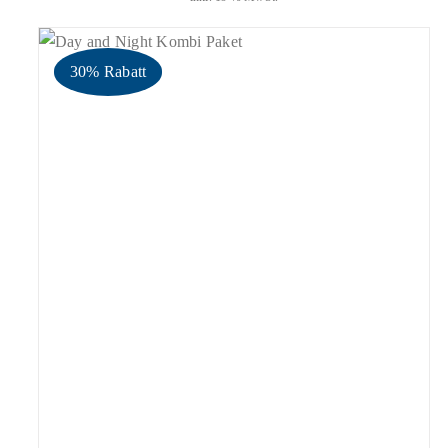
30% Rabatt
geprüfte Gesamtbewertungen
Bewertet
mit
4.89
IN DEN WARENKORB
/
DETAILS
von 5