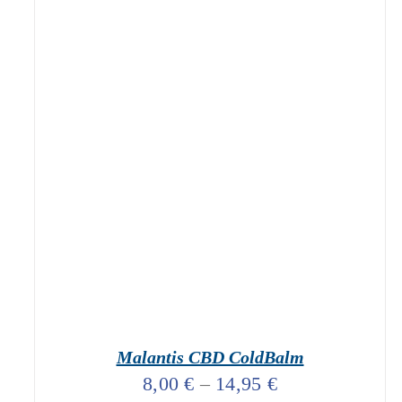
geprüfte Gesamtbewertungen
Bewertet
mit
4.76
DIESES PRODUKT
AUSFÜHRUNG WÄHLEN
von 5
WEIST MEHRERE VARIANTEN AUF. DIE
OPTIONEN KÖNNEN AUF DER
PRODUKTSEITE GEWÄHLT WERDEN
/
DETAILS
Malantis CBD ColdBalm
8,00
€
–
14,95
€