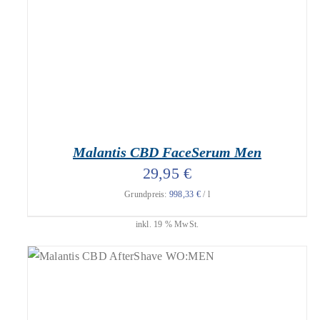
Malantis CBD FaceSerum Men
29,95
€
Grundpreis:
998,33
€
/
l
inkl. 19 % MwSt.