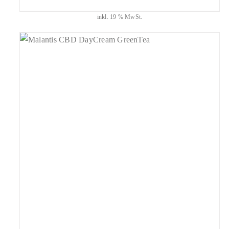
inkl. 19 % MwSt.
geprüfte Gesamtbewertungen
Bewertet
mit
4.94
IN DEN WARENKORB
/
DETAILS
von 5