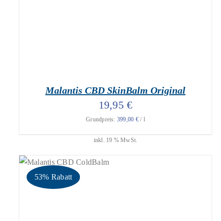
Malantis CBD SkinBalm Original
19,95
€
Grundpreis:
399,00
€
/
l
inkl. 19 % MwSt.
53% Rabatt