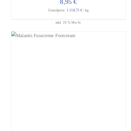
8,95
€
Grundpreis:
1.118,75
€
/
kg
inkl. 19 % MwSt.
geprüfte Gesamtbewertungen
Bewertet
mit
4.75
DIESES PRODUKT
AUSFÜHRUNG WÄHLEN
von 5
WEIST MEHRERE VARIANTEN AUF. DIE
OPTIONEN KÖNNEN AUF DER
PRODUKTSEITE GEWÄHLT WERDEN
/
DETAILS