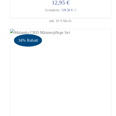
12,95
€
Grundpreis:
129,50
€
/
l
inkl. 19 % MwSt.
34% Rabatt
geprüfte Gesamtbewertungen
Bewertet
mit
5.00
IN DEN WARENKORB
/
DETAILS
von 5