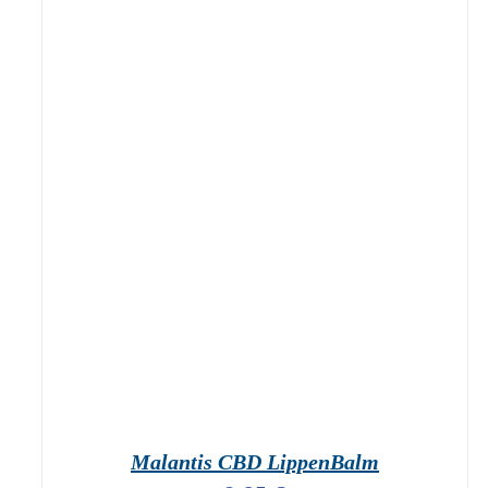
geprüfte Gesamtbewertungen
Bewertet
mit
4.80
IN DEN WARENKORB
/
DETAILS
von 5
Malantis CBD LippenBalm