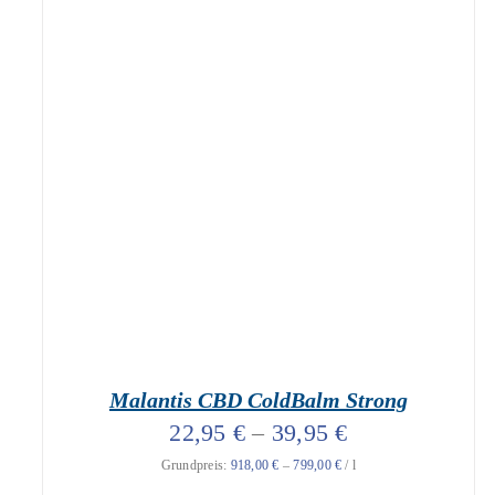
geprüfte Gesamtbewertungen
Bewertet
mit
5.00
DIESES PRODUKT
AUSFÜHRUNG WÄHLEN
von 5
WEIST MEHRERE VARIANTEN AUF. DIE
OPTIONEN KÖNNEN AUF DER
PRODUKTSEITE GEWÄHLT WERDEN
/
DETAILS
Malantis CBD ColdBalm Strong
22,95
€
–
39,95
€
Grundpreis:
918,00
€
–
799,00
€
/
l