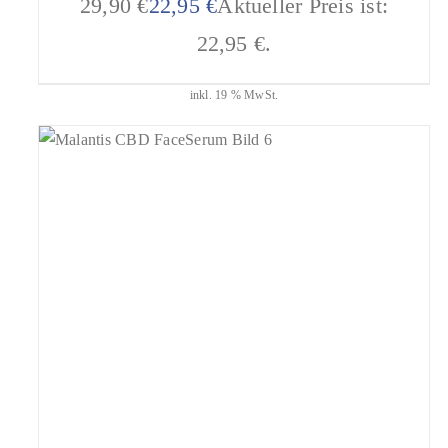
29,90 €
22,95
€
Aktueller Preis ist:
22,95 €.
inkl. 19 % MwSt.
geprüfte Gesamtbewertungen
Bewertet
mit
5.00
DIESES PRODUKT
AUSFÜHRUNG WÄHLEN
von 5
WEIST MEHRERE VARIANTEN AUF. DIE
OPTIONEN KÖNNEN AUF DER
PRODUKTSEITE GEWÄHLT WERDEN
/
DETAILS