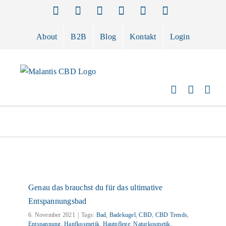
Zum
Facebook
Instagram
X
Pinterest
E-
Telefon
Mail
Inhalt
springen
About
B2B
Blog
Kontakt
Login
Genau das brauchst du für das ultimative
Entspannungsbad
6. November 2021
|
Tags:
Bad
,
Badekugel
,
CBD
,
CBD Trends
,
Entspannung
,
Hanfkosmetik
,
Hautpflege
,
Naturkosmetik
,