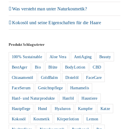
Was versteht man unter Naturkosmetik?
Kokosöl und seine Eigenschaften für die Haare
Produkt Schlagwörter
100% Sustainable
Aloe Vera
AntiAging
Beauty
BestAger
Bio
Blüte
BodyLotion
CBD
Chiasamenöl
ColdBalm
Distelöl
FaceCare
FaceSerum
Gesichtspflege
Hamamelis
Hanf- und Naturprodukte
Hanföl
Haustiere
Hautpflege
Hund
Hyaluron
Kampfer
Katze
Kokosöl
Kosmetik
Körperlotion
Lemon