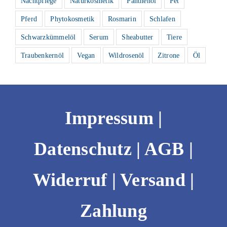
Nachtpflege
Naturkosmetik
Panthenol
Pet
Pferd
Phytokosmetik
Rosmarin
Schlafen
Schwarzkümmelöl
Serum
Sheabutter
Tiere
Traubenkernöl
Vegan
Wildrosenöl
Zitrone
Öl
Impressum
|
Datenschutz
|
AGB
|
Widerruf
|
Versand |
Zahlung