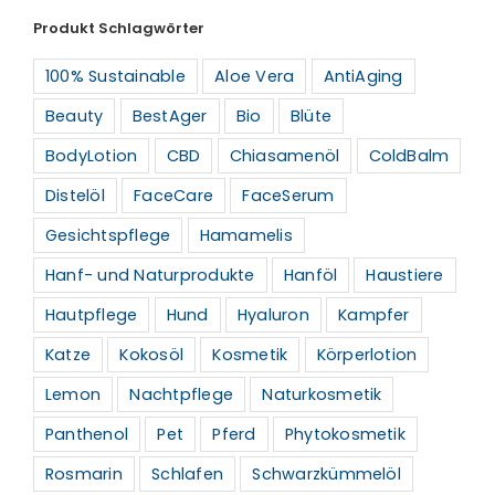
Produkt Schlagwörter
100% Sustainable
Aloe Vera
AntiAging
Beauty
BestAger
Bio
Blüte
BodyLotion
CBD
Chiasamenöl
ColdBalm
Distelöl
FaceCare
FaceSerum
Gesichtspflege
Hamamelis
Hanf- und Naturprodukte
Hanföl
Haustiere
Hautpflege
Hund
Hyaluron
Kampfer
Katze
Kokosöl
Kosmetik
Körperlotion
Lemon
Nachtpflege
Naturkosmetik
Panthenol
Pet
Pferd
Phytokosmetik
Rosmarin
Schlafen
Schwarzkümmelöl