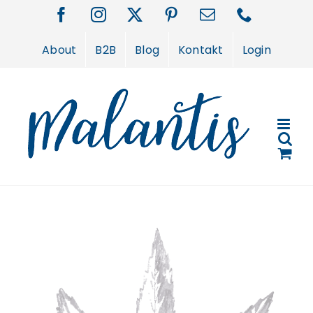
Zum
Facebook
Instagram
X
Pinterest
E-
Telefon
Inhalt
Mail
springen
About
B2B
Blog
Kontakt
Login