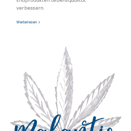
Endprodukten Lebensqualität
verbessern.
Weiterlesen
Was unterscheidet Malantis von
anderen Anbietern?