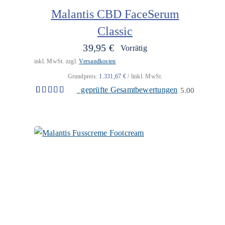
Malantis CBD FaceSerum
Classic
39,95
€
Vorrätig
inkl. MwSt.
zzgl.
Versandkosten
Grundpreis:
1.331,67
€
/
l
inkl. MwSt.
geprüfte Gesamtbewertungen
5.00
Bewertet
7
mit
5.00
von 5,
basierend
auf
Kundenbewertungen