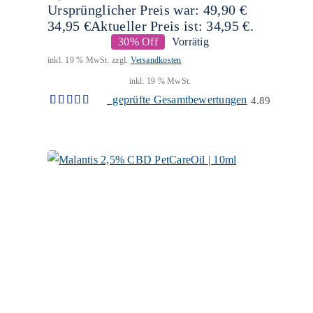
Ursprünglicher Preis war: 49,90 €
34,95
€
Aktueller Preis ist: 34,95 €.
30% Off
Vorrätig
inkl. 19 % MwSt.
zzgl.
Versandkosten
inkl. 19 % MwSt.
geprüfte Gesamtbewertungen
4.89
Bewertet
19
mit
4.89
von 5,
basierend
auf
Kundenbewertungen