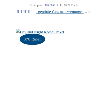
Grundpreis:
399,00
€
/
l
inkl. 19 % MwSt.
geprüfte Gesamtbewertungen
4.86
Bewertet
22
mit
4.86
von 5,
basierend
auf
Kundenbewertungen
30% Rabatt