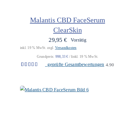
Malantis CBD FaceSerum
ClearSkin
29,95
€
Vorrätig
inkl. 19 % MwSt.
zzgl.
Versandkosten
Grundpreis:
998,33
€
/
l
inkl. 19 % MwSt.
geprüfte Gesamtbewertungen
4.90
Bewertet
10
mit
4.90
von 5,
basierend
auf
Kundenbewertungen