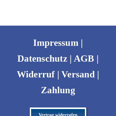
l
N
a
m
e
Impressum
|
Datenschutz
|
AGB
|
Widerruf
|
Versand |
Zahlung
Vertrag widerrufen