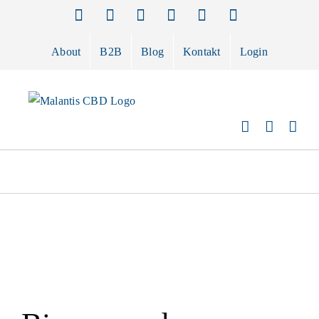
Zum
Facebook
Instagram
X
Pinterest
E-
Telefon
Mail
Inhalt
springen
About
B2B
Blog
Kontakt
Login