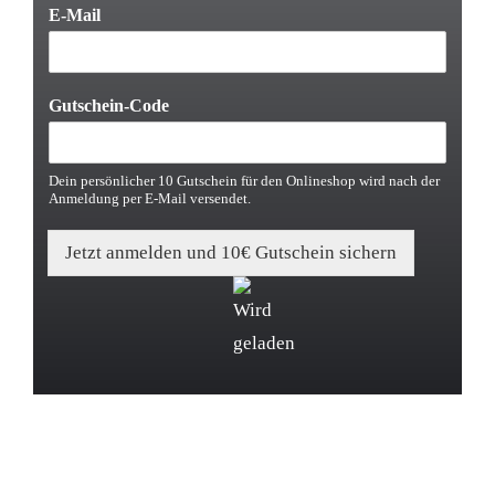
E-Mail
G
Gutschein-Code
u
t
s
Dein persönlicher 10 Gutschein für den Onlineshop wird nach der
c
Anmeldung per E-Mail versendet.
h
e
i
Jetzt anmelden und 10€ Gutschein sichern
n
-
C
o
d
Alternative:
e
E
-
M
a
i