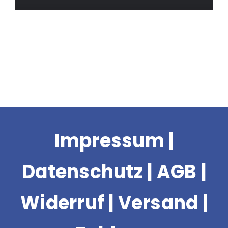
d
e
Impressum
|
Datenschutz
|
AGB
|
Widerruf
|
Versand |