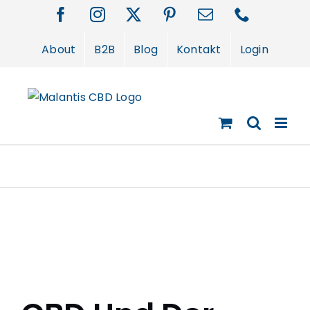
Zum
Facebook
Instagram
X
Pinterest
E-
Telefon
Inhalt
Mail
springen
About
B2B
Blog
Kontakt
Login