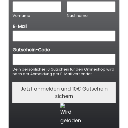
-
M
a
Vorname
Nachname
i
l
E-Mail
E
-
M
a
Gutschein-Code
i
l
G
u
Dein persönlicher 10 Gutschein für den Onlineshop wird
t
nach der Anmeldung per E-Mail versendet.
s
c
Jetzt anmelden und 10€ Gutschein
h
sichern
e
i
n
-
C
o