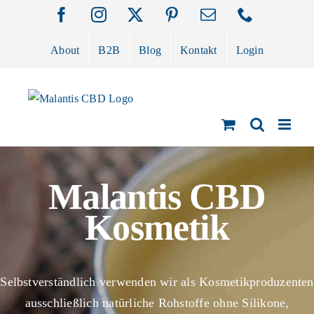
Zum
Facebook
Instagram
X
Pinterest
E-
Telefon
Inhalt
Mail
springen
About
B2B
Blog
Kontakt
Login
Malantis CBD
Kosmetik
Selbstverständlich verwenden wir als Kosmetikproduzenten
ausschließlich natürliche Rohstoffe ohne Silikone,