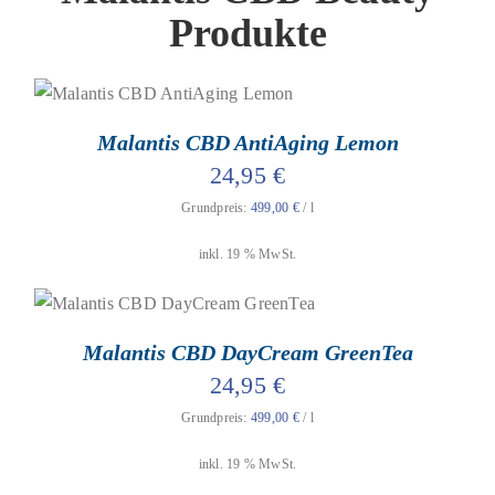
Produkte
geprüfte Gesamtbewertungen
Bewertet
mit
4.93
von
IN DEN WARENKORB
/
DETAILS
5
Malantis CBD AntiAging Lemon
24,95
€
Grundpreis:
499,00
€
/
l
inkl. 19 % MwSt.
geprüfte Gesamtbewertungen
Bewertet
mit
4.94
von
IN DEN WARENKORB
/
DETAILS
5
Malantis CBD DayCream GreenTea
24,95
€
Grundpreis:
499,00
€
/
l
inkl. 19 % MwSt.