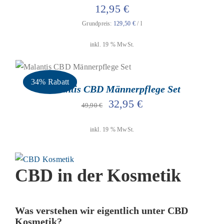
12,95
€
Grundpreis:
129,50
€
/
l
inkl. 19 % MwSt.
geprüfte Gesamtbewertungen
Bewertet
mit
5.00
von
IN DEN WARENKORB
/
DETAILS
34% Rabatt
5
Malantis CBD Männerpflege Set
Ursprünglicher
Aktueller
32,95
€
49,90
€
Preis
Preis
inkl. 19 % MwSt.
war:
ist:
49,90 €
32,95 €.
CBD in der Kosmetik
Was verstehen wir eigentlich unter CBD
Kosmetik?