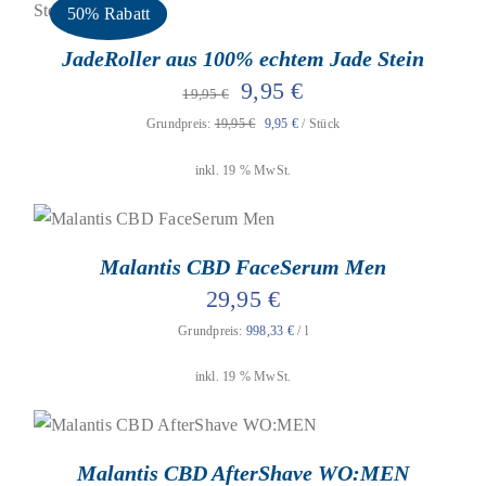
mit
4.00
50% Rabatt
IN DEN WARENKORB
/
DETAILS
von 5
JadeRoller aus 100% echtem Jade Stein
Ursprünglicher
Aktueller
9,95
€
19,95
€
Grundpreis:
19,95
€
9,95
€
/
Stück
Preis
Preis
war:
ist:
inkl. 19 % MwSt.
19,95 €
9,95 €.
geprüfte Gesamtbewertungen
Bewertet
mit
4.80
von
IN DEN WARENKORB
/
DETAILS
5
Malantis CBD FaceSerum Men
29,95
€
Grundpreis:
998,33
€
/
l
inkl. 19 % MwSt.
geprüfte Gesamtbewertungen
Bewertet
mit
5.00
von
IN DEN WARENKORB
/
DETAILS
5
Malantis CBD AfterShave WO:MEN