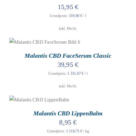
WEIST
15,95
€
MEHRERE
VARIANTEN
Grundpreis:
319,00
€
/
l
AUF.
DIE
inkl. MwSt.
OPTIONEN
KÖNNEN
AUF
geprüfte Gesamtbewertungen
Bewertet
DER
mit
5.00
von
DIESES
AUSFÜHRUNG WÄHLEN
/
DETAILS
PRODUKTSEITE
5
PRODUKT
Malantis CBD FaceSerum Classic
GEWÄHLT
WEIST
WERDEN
39,95
€
MEHRERE
VARIANTEN
Grundpreis:
1.331,67
€
/
l
AUF.
DIE
inkl. MwSt.
OPTIONEN
KÖNNEN
AUF
geprüfte Gesamtbewertungen
Bewertet
DER
mit
4.80
von
IN DEN WARENKORB
/
DETAILS
PRODUKTSEITE
5
Malantis CBD LippenBalm
GEWÄHLT
WERDEN
8,95
€
Grundpreis:
1.118,75
€
/
kg