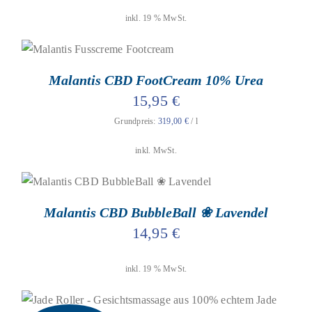
inkl. 19 % MwSt.
geprüfte Gesamtbewertungen
Bewertet
mit
4.75
von
DIESES
AUSFÜHRUNG WÄHLEN
/
DETAILS
5
PRODUKT
Malantis CBD FootCream 10% Urea
WEIST
15,95
€
MEHRERE
VARIANTEN
Grundpreis:
319,00
€
/
l
AUF.
DIE
inkl. MwSt.
OPTIONEN
KÖNNEN
AUF
geprüfte Gesamtbewertungen
Bewertet
DER
mit
5.00
von
IN DEN WARENKORB
/
DETAILS
PRODUKTSEITE
5
Malantis CBD BubbleBall ❀ Lavendel
GEWÄHLT
WERDEN
14,95
€
inkl. 19 % MwSt.
geprüfte Gesamtbewertungen
Bewertet