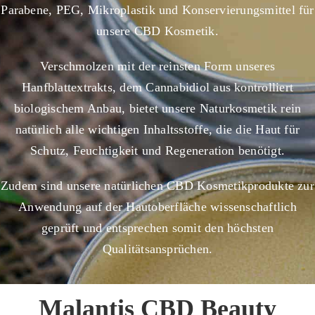
Parabene, PEG, Mikroplastik und Konservierungsmittel für
unsere CBD Kosmetik.
Verschmolzen mit der reinsten Form unseres
Hanfblattextrakts, dem Cannabidiol aus kontrolliert
biologischem Anbau, bietet unsere Naturkosmetik rein
natürlich alle wichtigen Inhaltsstoffe, die die Haut für
Schutz, Feuchtigkeit und Regeneration benötigt.
Zudem sind unsere natürlichen CBD Kosmetikprodukte zur
Anwendung auf der Hautoberfläche wissenschaftlich
geprüft und entsprechen somit den höchsten
Qualitätsansprüchen.
Malantis CBD Beauty