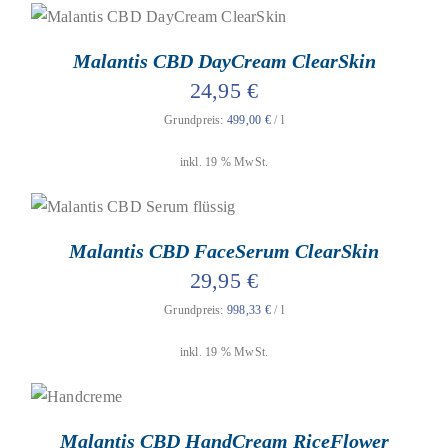
geprüfte Gesamtbewertungen
Bewertet
mit
4.96
von
IN DEN WARENKORB
/
DETAILS
5
Malantis CBD DayCream ClearSkin
24,95
€
Grundpreis:
499,00
€
/
l
inkl. 19 % MwSt.
geprüfte Gesamtbewertungen
Bewertet mit
4.90
von 5
IN DEN WARENKORB
/
DETAILS
Malantis CBD FaceSerum ClearSkin
29,95
€
Grundpreis:
998,33
€
/
l
inkl. 19 % MwSt.
geprüfte Gesamtbewertungen
Bewertet
mit
4.67
von
DIESES
AUSFÜHRUNG WÄHLEN
/
DETAILS
5
PRODUKT
Malantis CBD HandCream RiceFlower