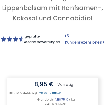
Lippenbalsam mit Hanfsamen-,
Kokosöl und Cannabidiol
(
5
geprüfte
Gesamtbewertungen
Kundenrezensionen)
Bewertet
5
mit
4.80
von 5,
basierend
auf
Kundenbewertungen
8,95
€
Vorrätig
inkl. 19 % MwSt.
zzgl.
Versandkosten
Grundpreis:
1.118,75
€
/
kg
inkl. 19 % MwSt.