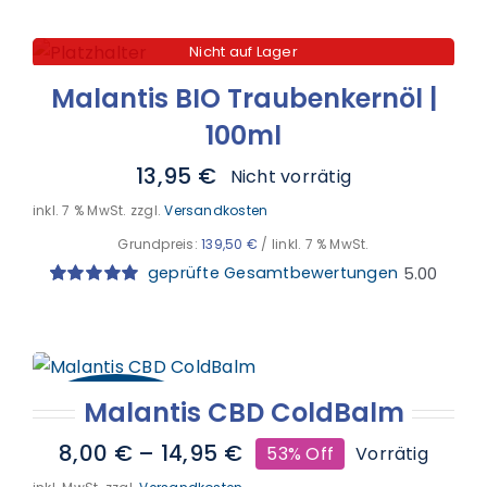
mit
5.00
von
5, basierend
auf
Nicht auf Lager
Kundenbewertungen
Malantis BIO Traubenkernöl |
100ml
13,95
€
Nicht vorrätig
inkl. 7 % MwSt.
zzgl.
Versandkosten
Grundpreis:
139,50
€
/
l
inkl. 7 % MwSt.
geprüfte Gesamtbewertungen
5.00
Bewertet
2
mit
5.00
von
5, basierend
auf
Kundenbewertungen
53% Rabatt
Malantis CBD ColdBalm
8,00
€
–
14,95
€
53% Off
Vorrätig