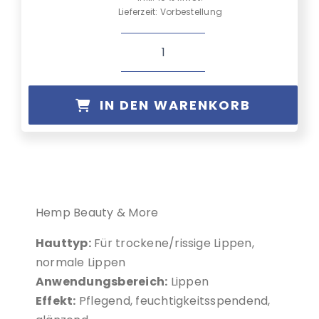
Lieferzeit:
Vorbestellung
Malantis
CBD
LippenBalm
IN DEN WARENKORB
Menge
Alternative:
Hemp Beauty & More
Hauttyp:
Für trockene/rissige Lippen,
normale Lippen
Anwendungsbereich:
Lippen
Effekt:
Pflegend, feuchtigkeitsspendend,