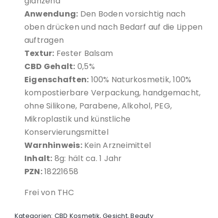
glänzend
Anwendung:
Den Boden vorsichtig nach
oben drücken und nach Bedarf auf die Lippen
auftragen
Textur:
Fester Balsam
CBD Gehalt:
0,5%
Eigenschaften:
100% Naturkosmetik, 100%
kompostierbare Verpackung, handgemacht,
ohne Silikone, Parabene, Alkohol, PEG,
Mikroplastik und künstliche
Konservierungsmittel
Warnhinweis:
Kein Arzneimittel
Inhalt:
8g: hält ca. 1 Jahr
PZN:
18221658
Frei von THC
Kategorien:
CBD Kosmetik
,
Gesicht
,
Beauty