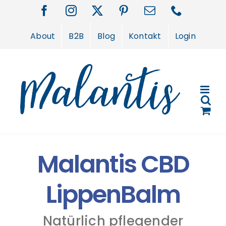
Zum
Facebook
Instagram
X
Pinterest
E-
Telefon
Inhalt
Mail
springen
About
B2B
Blog
Kontakt
Login
Malantis CBD
LippenBalm
Natürlich pflegender