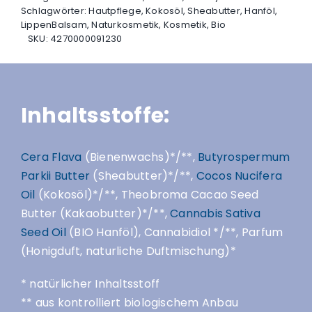
Schlagwörter:
Hautpflege
,
Kokosöl
,
Sheabutter
,
Hanföl
,
LippenBalsam
,
Naturkosmetik
,
Kosmetik
,
Bio
SKU:
4270000091230
Inhaltsstoffe:
Cera Flava
(Bienenwachs)*/**,
Butyrospermum
Parkii Butter
(Sheabutter)*/**,
Cocos Nucifera
Oil
(Kokosöl)*/**, Theobroma Cacao Seed
Butter (Kakaobutter)*/**,
Cannabis Sativa
Seed Oil
(BIO Hanföl), Cannabidiol */**, Parfum
(Honigduft, naturliche Duftmischung)*
* natürlicher Inhaltsstoff
** aus kontrolliert biologischem Anbau