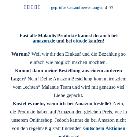
geprüfte Gesamtbewertungen
4.93
Bewertet
14
mit
4.93
von 5,
basierend
auf
Fast alle Malantis Produkte kannst du auch bei
Kundenbewertungen
amazon.de
und bei
otto.de
kaufen!
Warum?
Weil wir dir den Einkauf und die Bezahlung so
einfach wie möglich machen möchten.
Kommt dann meine Bestellung aus einem anderen
Lager?
Nein! Deine Amazon Bestellung kommt trotzdem
vom „echten“ Malantis Team und wird mit genauso viel
Liebe gepackt.
Kostet es mehr, wenn ich bei Amazon bestelle?
Nein,
die Produkte haben auf Amazon den gleichen Preis, wie in
unserem Onlineshop. Jedoch kannst du bei Amazon nicht
von den regelmäßig statt findenden
Gutschein Aktionen
profitieren!