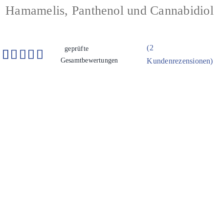
Hamamelis, Panthenol und Cannabidiol
(
2
geprüfte
Gesamtbewertungen
Kundenrezensionen)
Bewertet
2
mit
5.00
von 5,
basierend
auf
Kundenbewertungen