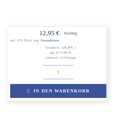
12,95
€
Vorrätig
inkl. 19 % MwSt.
zzgl.
Versandkosten
Grundpreis:
129,50
€
/
l
inkl. 19 % MwSt.
Lieferzeit:
1-3 Werktage
Malantis
CBD
AfterShave
IN DEN WARENKORB
WO:MEN
Alternative:
Menge