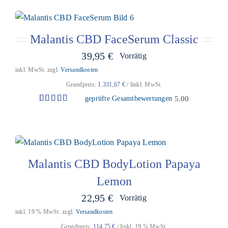
von 5,
basierend
auf
Kundenbewertungen
Malantis CBD FaceSerum Classic
39,95
€
Vorrätig
inkl. MwSt.
zzgl.
Versandkosten
Grundpreis:
1.331,67
€
/
l
inkl. MwSt.
geprüfte Gesamtbewertungen
5.00
Bewertet
7
mit
5.00
von 5,
basierend
auf
Kundenbewertungen
Malantis CBD BodyLotion Papaya
Lemon
22,95
€
Vorrätig
inkl. 19 % MwSt.
zzgl.
Versandkosten
Grundpreis:
114,75
€
/
l
inkl. 19 % MwSt.