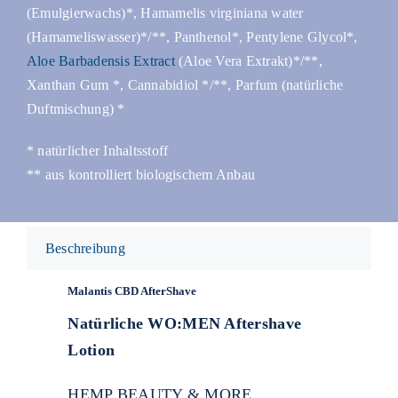
(Emulgierwachs)*, Hamamelis virginiana water
(Hamameliswasser)*/**, Panthenol*, Pentylene Glycol*,
Aloe Barbadensis Extract
(Aloe Vera Extrakt)*/**,
Xanthan Gum *, Cannabidiol */**, Parfum (natürliche
Duftmischung) *
* natürlicher Inhaltsstoff
** aus kontrolliert biologischem Anbau
Beschreibung
Malantis CBD AfterShave
Natürliche WO:MEN Aftershave
Lotion
HEMP BEAUTY & MORE