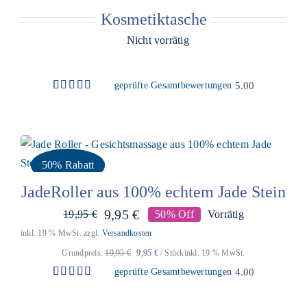
Kosmetiktasche
Nicht vorrätig
geprüfte Gesamtbewertungen
5.00
Bewertet
1
mit
5.00
von 5,
basierend
auf
Kundenbewertung
50% Rabatt
JadeRoller aus 100% echtem Jade Stein
9,95
€
19,95
€
50% Off
Vorrätig
Ursprünglicher
Aktueller
inkl. 19 % MwSt.
zzgl.
Versandkosten
Preis
Preis
war:
ist:
Grundpreis:
19,95
€
9,95
€
/
Stück
inkl. 19 % MwSt.
19,95 €
9,95 €.
geprüfte Gesamtbewertungen
4.00
Bewertet
2
mit
4.00