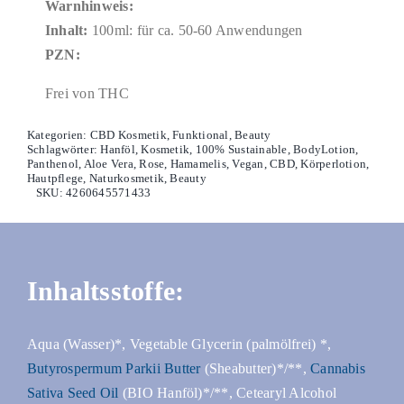
Warnhinweis:
Inhalt:
100ml: für ca. 50-60 Anwendungen
PZN:
Frei von THC
Kategorien:
CBD Kosmetik
,
Funktional
,
Beauty
Schlagwörter:
Hanföl
,
Kosmetik
,
100% Sustainable
,
BodyLotion
,
Panthenol
,
Aloe Vera
,
Rose
,
Hamamelis
,
Vegan
,
CBD
,
Körperlotion
,
Hautpflege
,
Naturkosmetik
,
Beauty
SKU:
4260645571433
Inhaltsstoffe:
Aqua (Wasser)*, Vegetable Glycerin (palmölfrei) *,
Butyrospermum Parkii Butter
(Sheabutter)*/**,
Cannabis
Sativa Seed Oil
(BIO Hanföl)*/**, Cetearyl Alcohol