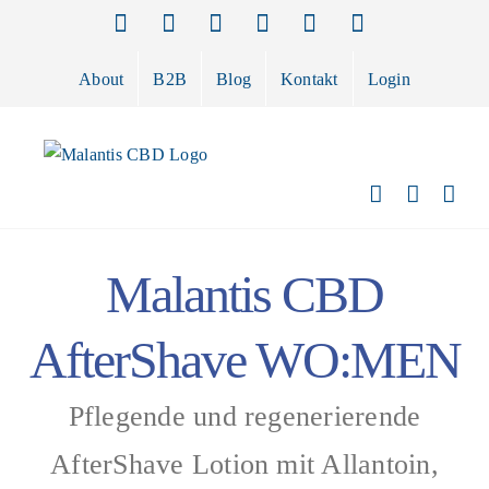
Zum
Facebook
Instagram
X
Pinterest
E-
Telefon
Mail
Inhalt
springen
About
B2B
Blog
Kontakt
Login
Malantis CBD
AfterShave WO:MEN
Pflegende und regenerierende
AfterShave Lotion mit Allantoin,