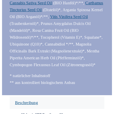
Cannabis Sativa Seed Oil
(BIO Hanföl)*/**,
Carthamus
Tinctorius Seed Oil
(Distelöl)*, Argania Spinosa Kernel
Oil (BIO Arganöl)*/**,
Vitis Vinifera Seed Oil
(Traubenkernöl)*, Prunus Amygdalus Dulcis Oil
(Mandelöl)*, Rosa Canina Fruit Oil (BIO
Wildrosenöl)*/**, Tocopherol (Vitamin E)*, Squalane*,
Ubiquinone (Q10)*, Cannabidiol */**, Magnolia
Officinalis Bark Extrakt (Magnolienextrakt)*, Mentha
Piperita American Herb Oil (Pfefferminzöl)*,
Cymbopogon Flexuosus Leaf Oil (Zitronengrasöl)*
* natürlicher Inhaltsstoff
** aus kontrolliert biologischem Anbau
Beschreibung