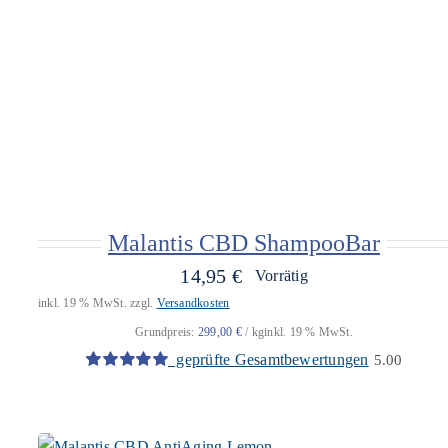
Malantis CBD ShampooBar
14,95
€
Vorrätig
inkl. 19 % MwSt.
zzgl.
Versandkosten
Grundpreis:
299,00
€
/
kg
inkl. 19 % MwSt.
geprüfte Gesamtbewertungen
5.00
Bewertet
9
mit
5.00
von
5, basierend
auf
Kundenbewertungen