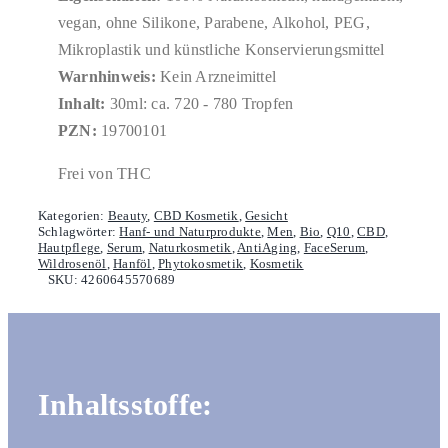
vegan, ohne Silikone, Parabene, Alkohol, PEG,
Mikroplastik und künstliche Konservierungsmittel
Warnhinweis:
Kein Arzneimittel
Inhalt:
30ml: ca. 720 - 780 Tropfen
PZN:
19700101
Frei von THC
Kategorien:
Beauty
,
CBD Kosmetik
,
Gesicht
Schlagwörter:
Hanf- und Naturprodukte
,
Men
,
Bio
,
Q10
,
CBD
,
Hautpflege
,
Serum
,
Naturkosmetik
,
AntiAging
,
FaceSerum
,
Wildrosenöl
,
Hanföl
,
Phytokosmetik
,
Kosmetik
SKU:
4260645570689
Inhaltsstoffe: