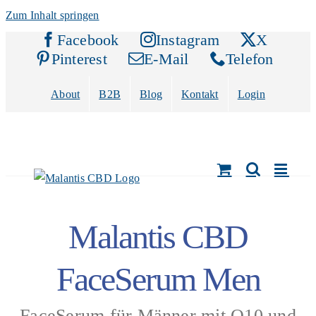
Zum Inhalt springen
Facebook
Instagram
X
Pinterest
E-Mail
Telefon
About
B2B
Blog
Kontakt
Login
Malantis CBD
FaceSerum Men
FaceSerum für Männer mit Q10 und