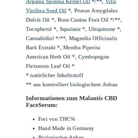
Argania Spinosa Kernel Oil
*/**,
Vitis
Vinifera Seed Oil
*, Prunus Amygdalus
Dulcis Oil *, Rosa Canina Fruit Oil */**,
Tocopherol *, Squalane *, Ubiquinone *,
Cannabidiol */**, Magnolia Officinalis
Bark Extrakt *, Mentha Piperita
American Herb Oil *, Cymbopogon
Flexuosus Leaf Oil *
* natürlicher Inhaltsstoff
** aus kontrolliert biologischem Anbau
Informationen zum Malantis CBD
FaceSerum
:
Frei von THC%
Hand Made in Germany
Biologischer Anbau