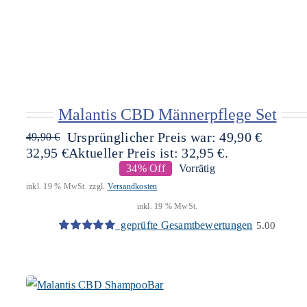
Malantis CBD Männerpflege Set
Ursprünglicher Preis war: 49,90 €
49,90
€
32,95
€
Aktueller Preis ist: 32,95 €.
34% Off
Vorrätig
inkl. 19 % MwSt.
zzgl.
Versandkosten
inkl. 19 % MwSt.
geprüfte Gesamtbewertungen
5.00
Bewertet
2
mit
5.00
von
5, basierend
auf
Kundenbewertungen