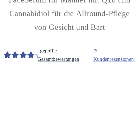
Cannabidiol für die Allround-Pflege
von Gesicht und Bart
geprüfte
(
5
Gesamtbewertungen
Kundenrezensionen)
Bewertet
5
mit
4.80
von 5,
basierend
auf
Kundenbewertungen